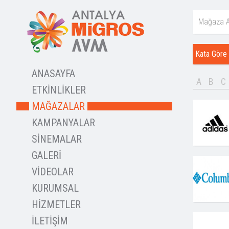
Kata Göre
ANASAYFA
A
B
C
ETKİNLİKLER
MAĞAZALAR
KAMPANYALAR
SİNEMALAR
GALERİ
VİDEOLAR
KURUMSAL
HİZMETLER
İLETİŞİM