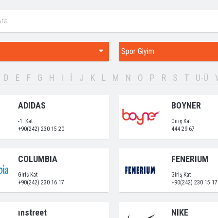
Spor Giyim
D
E
F
G
H
I
İ
J
K
L
M
N
O
P
R
S
T
U-Ü
ADIDAS
BOYNER
-1. Kat
Giriş Kat
+90(242) 230 15 20
444 29 67
COLUMBIA
FENERIUM
Giriş Kat
Giriş Kat
+90(242) 230 16 17
+90(242) 230 15 17
ınstreet
NIKE