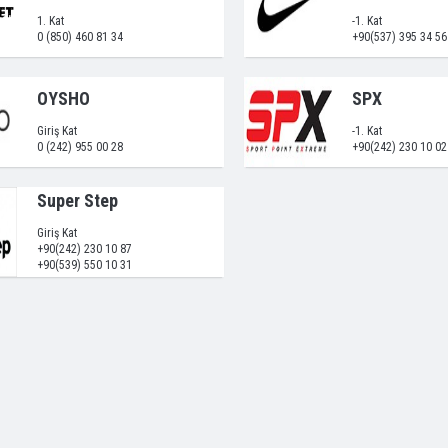
1. Kat
-1. Kat
0 (850) 460 81 34
+90(537) 395 34 56
OYSHO
SPX
Giriş Kat
-1. Kat
0 (242) 955 00 28
+90(242) 230 10 02
Super Step
Giriş Kat
+90(242) 230 10 87
+90(539) 550 10 31