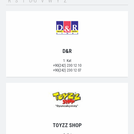
R
S
T
U-Ü
V
W
Y
Z
D&R
1. Kat
+90(242) 230 12 10
+90(242) 230 12 07
TOYZZ SHOP