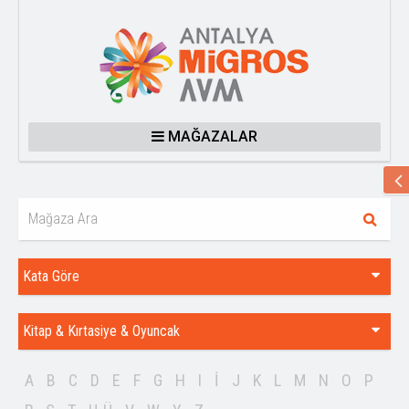
MAĞAZALAR
Kata Göre
Kitap & Kırtasiye & Oyuncak
A
B
C
D
E
F
G
H
I
İ
J
K
L
M
N
O
P