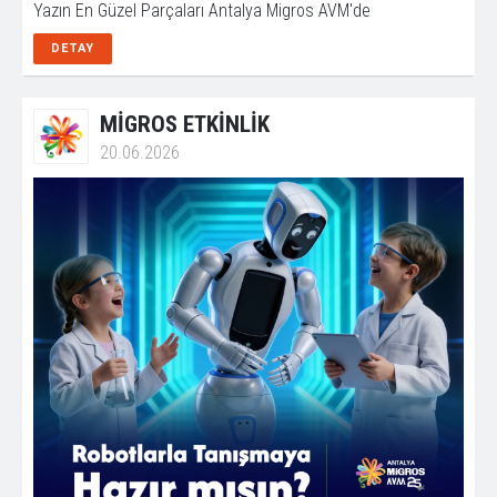
Yazın En Güzel Parçaları Antalya Migros AVM'de
DETAY
MİGROS ETKİNLİK
20.06.2026