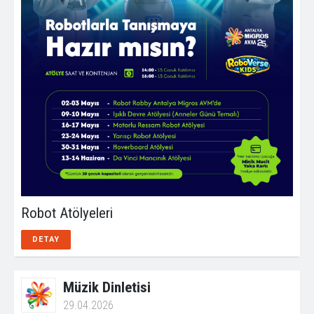
Robot Atölyeleri
DETAY
Müzik Dinletisi
29.04.2026