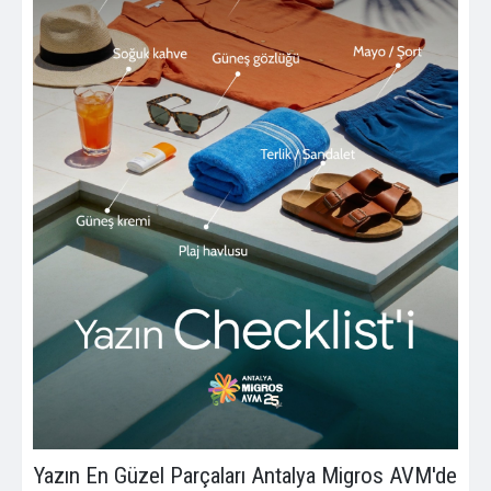
Yazın En Güzel Parçaları Antalya Migros AVM'de