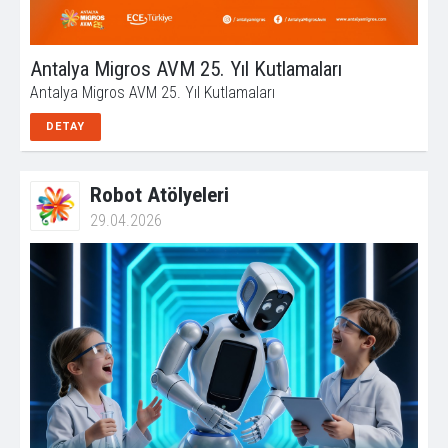
Antalya Migros AVM 25. Yıl Kutlamaları
Antalya Migros AVM 25. Yıl Kutlamaları
DETAY
Robot Atölyeleri
29.04.2026